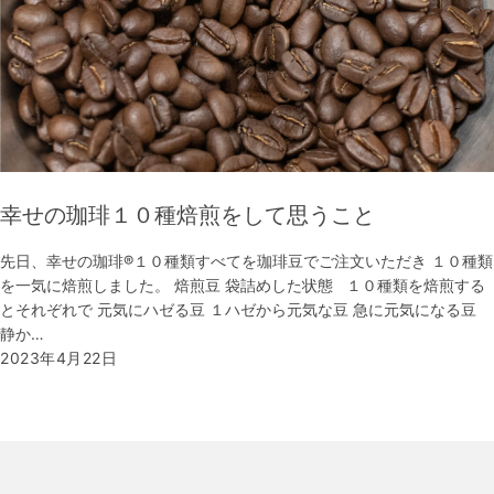
幸せの珈琲１０種焙煎をして思うこと
先日、幸せの珈琲®︎１０種類すべてを珈琲豆でご注文いただき １０種類
を一気に焙煎しました。 焙煎豆 袋詰めした状態 １０種類を焙煎する
とそれぞれで 元気にハゼる豆 １ハゼから元気な豆 急に元気になる豆
静か…
2023年4月22日