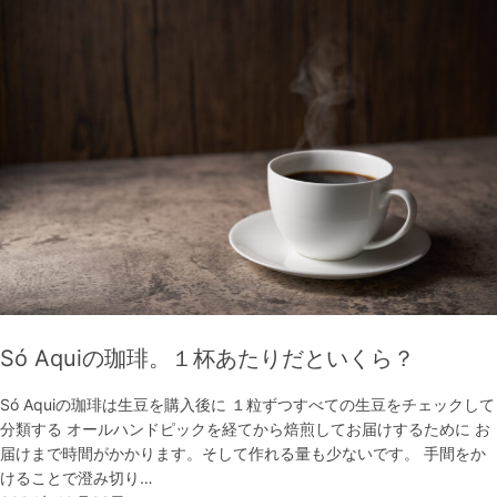
Só Aquiの珈琲。１杯あたりだといくら？
Só Aquiの珈琲は生豆を購入後に １粒ずつすべての生豆をチェックして
分類する オールハンドピックを経てから焙煎してお届けするために お
届けまで時間がかかります。そして作れる量も少ないです。 手間をか
けることで澄み切り…