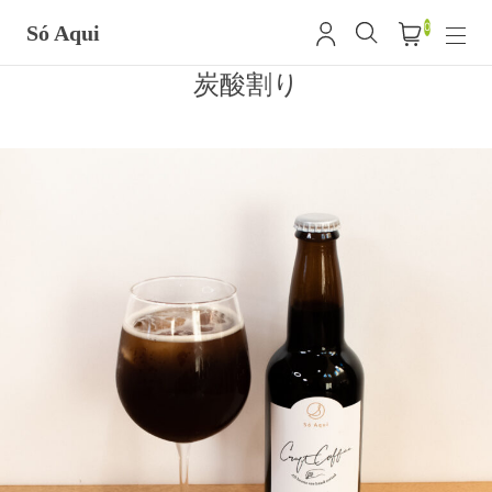
0
Só Aqui
炭酸割り