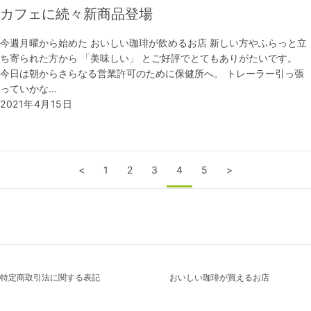
カフェに続々新商品登場
今週月曜から始めた おいしい珈琲が飲めるお店 新しい方やふらっと立
ち寄られた方から 「美味しい」 とご好評でとてもありがたいです。
今日は朝からさらなる営業許可のために保健所へ。 トレーラー引っ張
っていかな…
2021年4月15日
<
1
2
3
4
5
>
特定商取引法に関する表記
おいしい珈琲が買えるお店