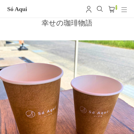
0
Só Aqui
幸せの珈琲物語