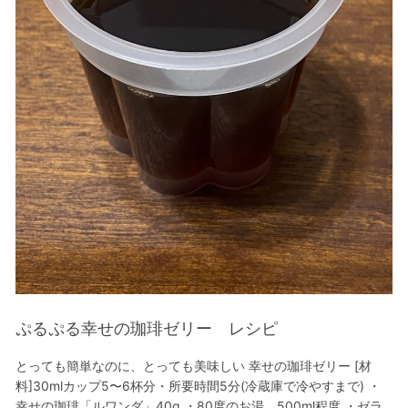
ぷるぷる幸せの珈琲ゼリー レシピ
とっても簡単なのに、とっても美味しい 幸せの珈琲ゼリー [材
料]30mlカップ5〜6杯分・所要時間5分(冷蔵庫で冷やすまで) ・
幸せの珈琲「ルワンダ」40g ・80度のお湯 500ml程度 ・ゼラ