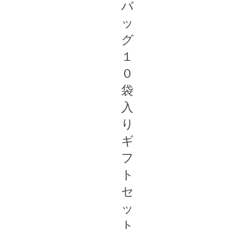
バ
ッ
グ
１
０
袋
入
り
ギ
フ
ト
セ
ッ
ト