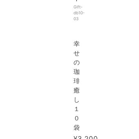
Gift-
db10-
03
幸
せ
の
珈
琲
癒
し
１
０
袋
¥3,200