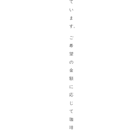
て
い
ま
す。
ご
希
望
の
金
額
に
応
じ
て
珈
琲