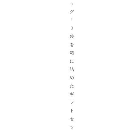
ッ
グ
１
０
袋
を
箱
に
詰
め
た
ギ
フ
ト
セ
ッ