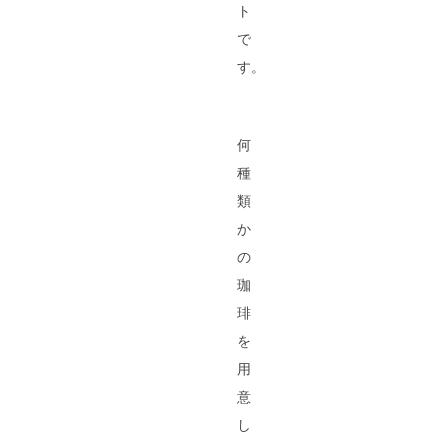
ト
で
す。
何
種
類
か
の
珈
琲
を
用
意
し