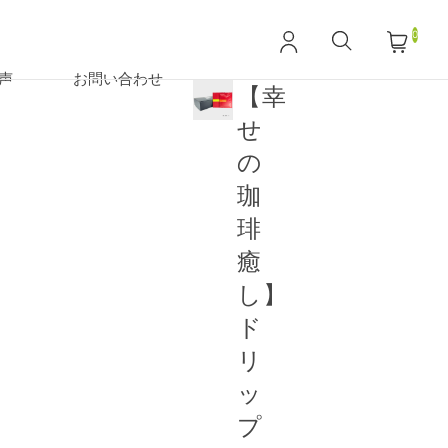
0
声
お問い合わせ
【幸
せ
の
珈
琲
癒
し】
ド
リ
ッ
プ