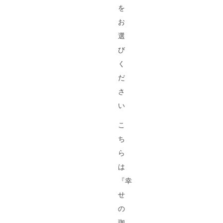
を
お
選
び
く
だ
さ
い
こ
ち
ら
は
『幸
せ
の
珈