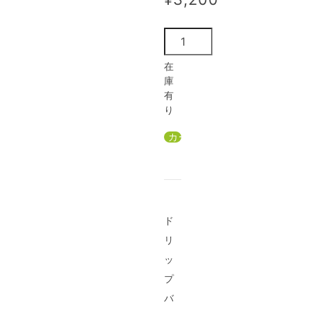
在
庫
有
り
ド
リ
ッ
プ
バ