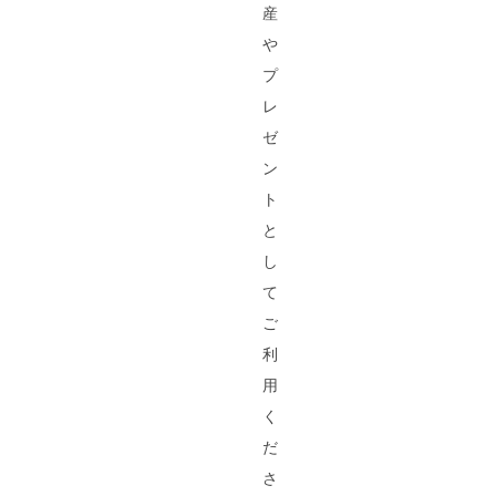
産
や
プ
レ
ゼ
ン
ト
と
し
て
ご
利
用
く
だ
さ