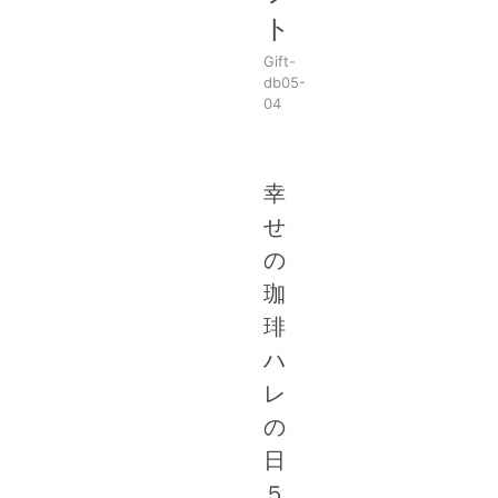
ト
Gift-
db05-
04
幸
せ
の
珈
琲
ハ
レ
の
日
５