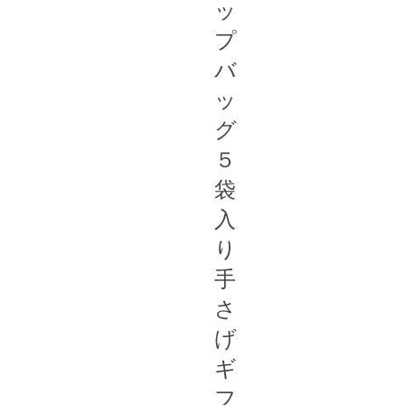
ッ
プ
バ
ッ
グ
５
袋
入
り
手
さ
げ
ギ
フ