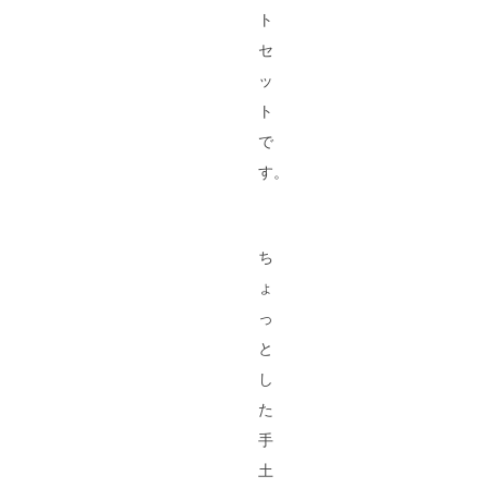
ト
セ
ッ
ト
で
す。
ち
ょ
っ
と
し
た
手
土