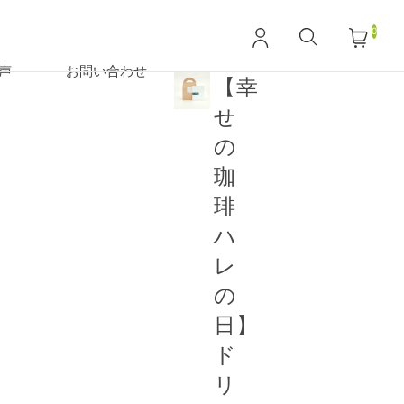
0
声
お問い合わせ
【幸
せ
の
珈
琲
ハ
レ
の
日】
ド
リ