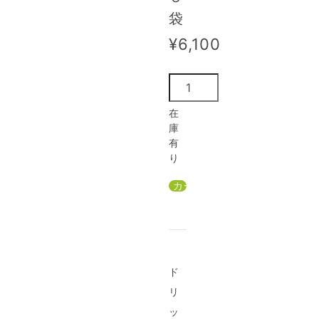
袋
¥6,100
在
庫
有
り
ド
リ
ッ