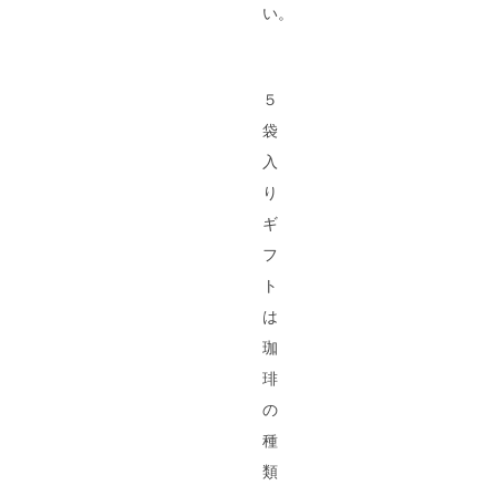
い。
５
袋
入
り
ギ
フ
ト
は
珈
琲
の
種
類