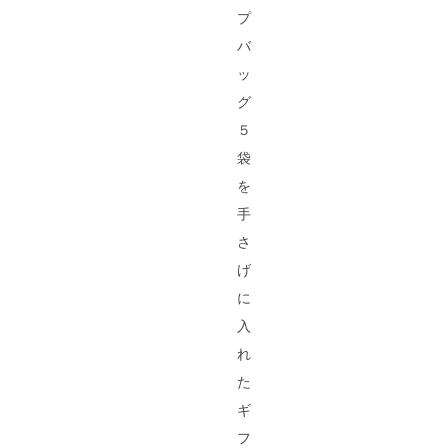
プ
バ
ッ
グ
５
袋
を
手
さ
げ
に
入
れ
た
ギ
フ